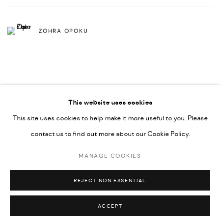
ZOHRA OPOKU
This website uses cookies
This site uses cookies to help make it more useful to you. Please
PRIVACY POLICY
ACCESSIBILITY POLICY
contact us to find out more about our Cookie Policy.
MANAGE COOKIES
MARIANE IBRAHIM. ALL RIGHTS RESERVED. 2026
MANAGE COOKIES
SITE BY ARTLOGIC
REJECT NON ESSENTIAL
ACCEPT