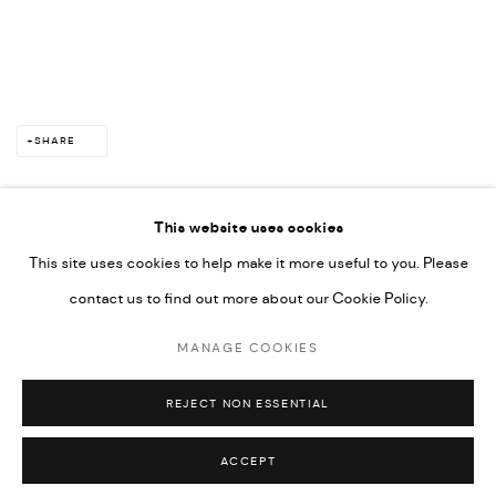
SHARE
This website uses cookies
This site uses cookies to help make it more useful to you. Please
PRIVACY POLICY
ACCESSIBILITY POLICY
contact us to find out more about our Cookie Policy.
MANAGE COOKIES
MARIANE IBRAHIM. ALL RIGHTS RESERVED. 2026
MANAGE COOKIES
SITE BY ARTLOGIC
REJECT NON ESSENTIAL
ACCEPT