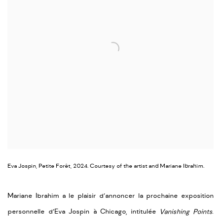
Eva Jospin, Petite Forêt, 2024. Courtesy of the artist and Mariane Ibrahim.
Mariane
Ibrahim a le plaisir d’annoncer la prochaine exposition
personnelle d’Eva Jospin à Chicago, intitulée
Vanishing
Points
.