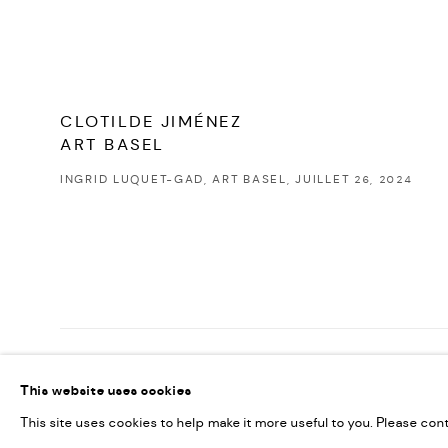
CLOTILDE JIMÉNEZ
ART BASEL
INGRID LUQUET-GAD, ART BASEL, JUILLET 26, 2024
PRIVACY POLICY
ACCESSIBILITY POLICY
MANAGE COOKI
This website uses cookies
MARIANE IBRAHIM. ALL RIGHTS RESERVED. 2026
SITE BY ARTLOG
This site uses cookies to help make it more useful to you. Please con