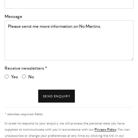
Message
Receive newsletters *
Yes
No
SEND ENQUIRY
* denotes required fields
In order to respond to your enquiry, we will process the personal data you have
supplied to communicate with you in accordance with our
Privacy Policy
. You can
unsubscribe or change your preferences at any time by clicking the link in our