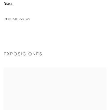
Brasil.
DESCARGAR CV
(PDF, OPENS IN A NEW TAB.)
EXPOSICIONES