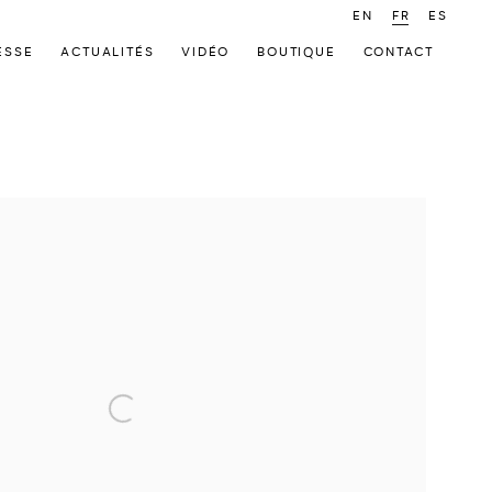
EN
FR
ES
ESSE
ACTUALITÉS
VIDÉO
BOUTIQUE
CONTACT
 following image in a popup: