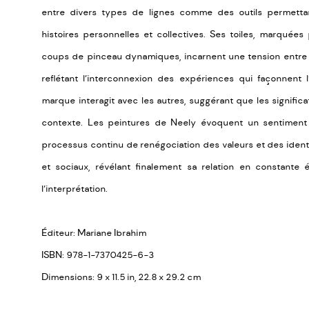
entre divers types de lignes comme des outils permetta
histoires personnelles et collectives. Ses toiles, marquée
coups de pinceau dynamiques, incarnent une tension entre l
reflétant l’interconnexion des expériences qui façonnent 
marque interagit avec les autres, suggérant que les signific
contexte. Les peintures de Neely évoquent un sentiment 
processus continu de renégociation des valeurs et des identité
et sociaux, révélant finalement sa relation en constante 
l’interprétation.
Éditeur: Mariane Ibrahim
ISBN: 978-1-7370425-6-3
Dimensions: 9 x 11.5 in, 22.8 x 29.2 cm