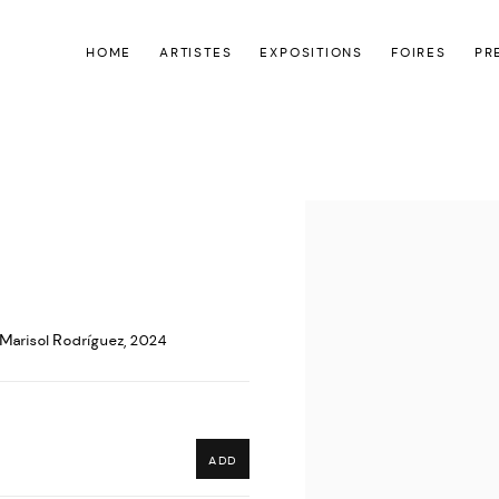
HOME
ARTISTES
EXPOSITIONS
FOIRES
PR
Open a larger version of the
Marisol Rodríguez, 2024
ADD